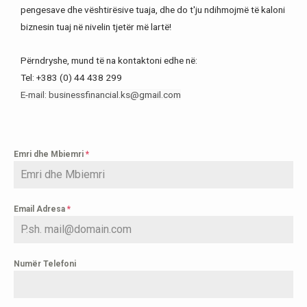
pengesave dhe vështirësive tuaja, dhe do t'ju ndihmojmë të kaloni
biznesin tuaj në nivelin tjetër më lartë!
Përndryshe, mund të na kontaktoni edhe në:
Tel: +383 (0) 44 438 299
E-mail: businessfinancial.ks@gmail.com
Emri dhe Mbiemri
*
Email Adresa
*
Numër Telefoni