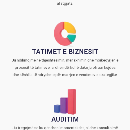
afatgjata.
TATIMET E BIZNESIT
Ju ndihmojmë në thjeshtësimin, menaxhimin dhe mbikëqyrjen e
procesit të tatimeve, si dhe ndërkohë duke ju ofruar kujdes
dhe këshilla të ndryshme për marrjen e vendimeve strategjike.
AUDITIM
Ju tregojmë se ku qëndroni momentalisht, si dhe konsultojmë