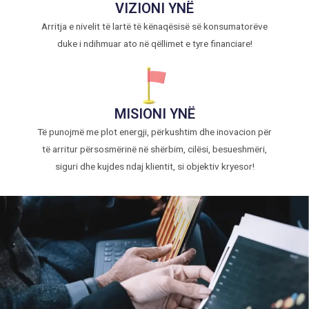
VIZIONI YNË
Arritja e nivelit të lartë të kënaqësisë së konsumatorëve
duke i ndihmuar ato në qëllimet e tyre financiare!
MISIONI YNË
Të punojmë me plot energji, përkushtim dhe inovacion për
të arritur përsosmërinë në shërbim, cilësi, besueshmëri,
siguri dhe kujdes ndaj klientit, si objektiv kryesor!