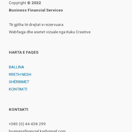
Copyright
© 2022
Business Financial Services
Të gjitha të drejtat e rezervuara.
Webfaqja dhe asetet vizuale nga Kuku Creative
HARTA E FAQES
BALLINA
RRETH NESH
SHËRBIMET
KONTAKTI
KONTAKTI
+383 (0) 44 438 299
businessfinancial.ks@gmail.com