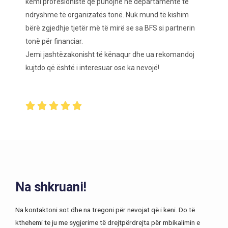
kemi profesionistë që punojnë në departamente të
ndryshme të organizatës tonë. Nuk mund të kishim
bërë zgjedhje tjetër më të mirë se sa BFS si partnerin
tonë për financiar.
Jemi jashtëzakonisht të kënaqur dhe ua rekomandoj
kujtdo që është i interesuar ose ka nevojë!





Na shkruani!
Na kontaktoni sot dhe na tregoni për nevojat që i keni. Do të
kthehemi te ju me sygjerime të drejtpërdrejta për mbikalimin e