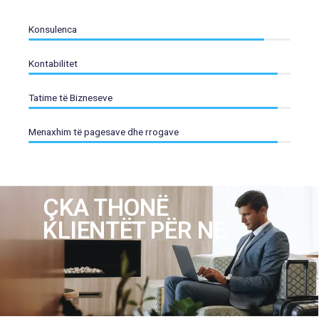
Konsulenca
Kontabilitet
Tatime të Bizneseve
Menaxhim të pagesave dhe rrogave
ÇKA THONË
KLIENTËT PËR NE