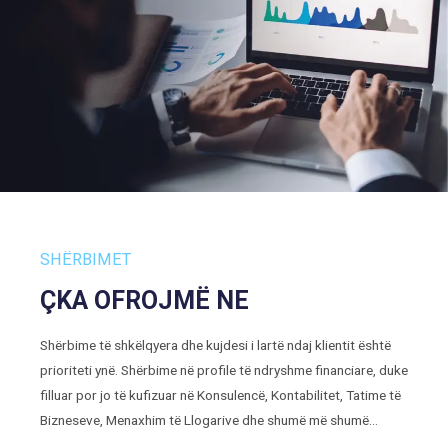
SHËRBIMET
ÇKA OFROJMË NE
Shërbime të shkëlqyera dhe kujdesi i lartë ndaj klientit është
prioriteti ynë. Shërbime në profile të ndryshme financiare, duke
filluar por jo të kufizuar në Konsulencë, Kontabilitet, Tatime të
Bizneseve, Menaxhim të Llogarive dhe shumë më shumë…