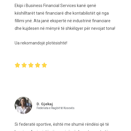
Ekipi i Business Financial Services kanë qenë
këshilltarët tanë financiarë dhe kontabilistët që nga
fillimi ynë. Ata janë ekspertë në industrinë financiare
dhe kujdesen në mënyrë të shkëlqyer për nevojat tona!
Ua rekomandojë plotësishtë!





D. Gjekaj
Federata e Ragbit të Kosovës
Si federatë sportive, është me shumë rëndësi që të