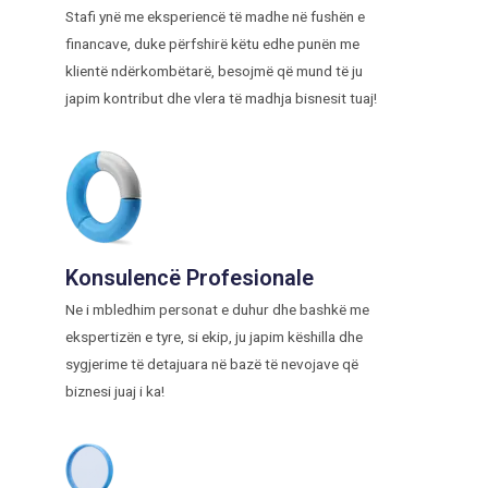
Stafi ynë me eksperiencë të madhe në fushën e
financave, duke përfshirë këtu edhe punën me
klientë ndërkombëtarë, besojmë që mund të ju
japim kontribut dhe vlera të madhja bisnesit tuaj!
Konsulencë Profesionale
Ne i mbledhim personat e duhur dhe bashkë me
ekspertizën e tyre, si ekip, ju japim këshilla dhe
sygjerime të detajuara në bazë të nevojave që
biznesi juaj i ka!