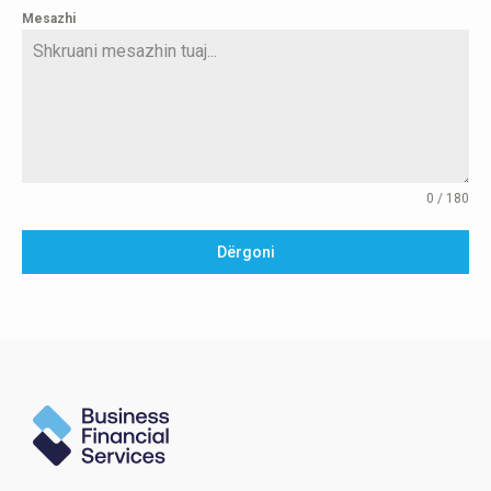
Mesazhi
0 / 180
Dërgoni