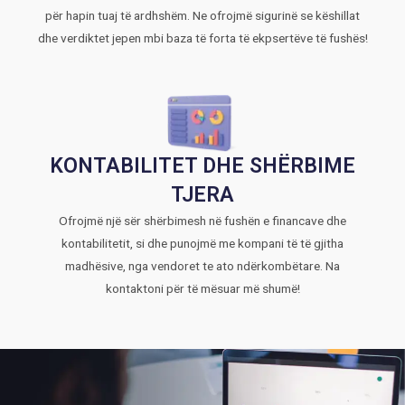
për hapin tuaj të ardhshëm. Ne ofrojmë sigurinë se këshillat
dhe verdiktet jepen mbi baza të forta të ekpsertëve të fushës!
KONTABILITET DHE SHËRBIME
TJERA
Ofrojmë një sër shërbimesh në fushën e financave dhe
kontabilitetit, si dhe punojmë me kompani të të gjitha
madhësive, nga vendoret te ato ndërkombëtare. Na
kontaktoni për të mësuar më shumë!